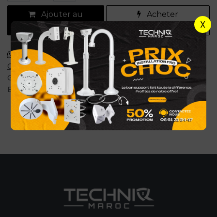
Ajouter au
Acheter
X
panier
maintenant
Commander via WhatsApp
Conditions générales
Garantie satisfait ou remboursé de 7 jours
Expédition : 2-4 jours ouvrables