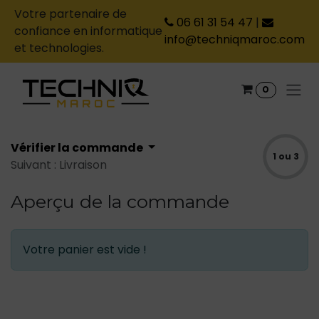
Votre partenaire de
06 61 31 54 47
|
confiance en informatique
info@techniqmaroc.com
et technologies.
Se rendre au contenu
0
Vérifier la commande
1 ou 3
Suivant : Livraison
Aperçu de la commande
Votre panier est vide !