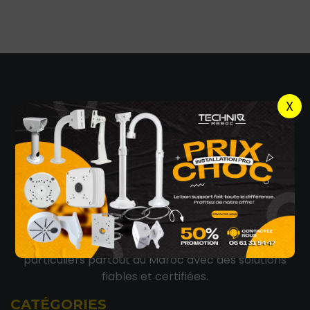
X
Techniq Maroc
est spécialisée dans la vente
d'équipements de
vidéosurveillance
,
alarmes
anti-intrusion
,
incendie
,
réseaux
informatiques
et
contrôle d’accès
.
Nous accompagnons les entreprises et les
particuliers partout au Maroc avec des solutions
fiables et certifiées.
CATÉGORIES