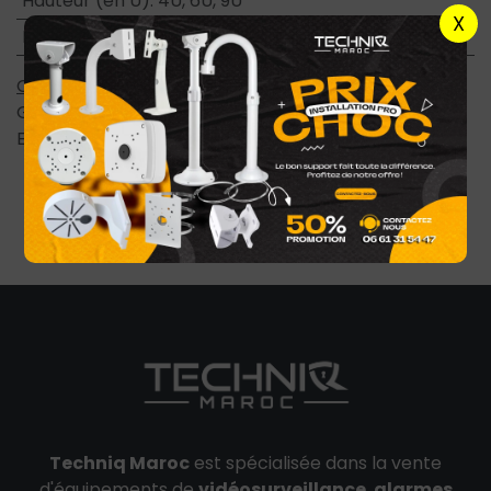
Hauteur (en U)
:
4U, 6U, 9U
X
Profondeur (En mm)
:
450 mm
Conditions générales
Garantie satisfait ou remboursé de 7 jours
Expédition : 2-4 jours ouvrables
Techniq Maroc
est spécialisée dans la vente
d'équipements de
vidéosurveillance
,
alarmes