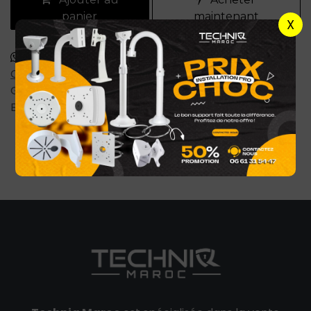
panier
maintenant
X
Commander via WhatsApp
Conditions générales
Garantie satisfait ou remboursé de 7 jours
Expédition : 2-4 jours ouvrables