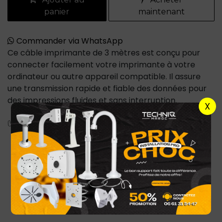
panier
maintenant
Commander via WhatsApp
Ce câble imprimante de 3 mètres est conçu pour
connecter facilement votre imprimante à votre
ordinateur ou autre appareil compatible. Il assure
une transmission rapide et fiable des données pour
des impressions fluides et sans interruption.
X
✅ Caractéristiques techniques
Longueur
: 3 m
Type de connecteur
: USB (type A vers type B,
ou selon modèle)
Compatibilité
: Compatible avec la majorité
des imprimantes USB standards
Matériau
: Conducteurs en cuivre pur, gaine
PVC résistante