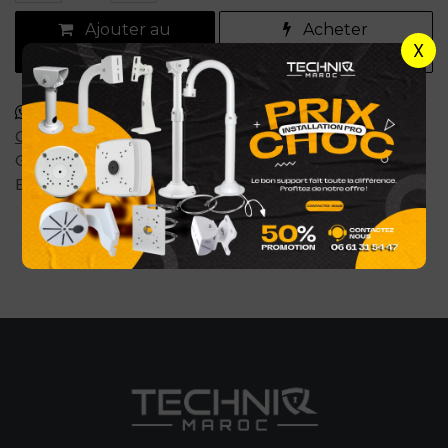
Ajouter au
Acheter
X
panier
maintenant
Commander via WhatsApp
Conditions générales
Garantie satisfait ou remboursé de 7 jours
Expédition : 2-4 jours ouvrables