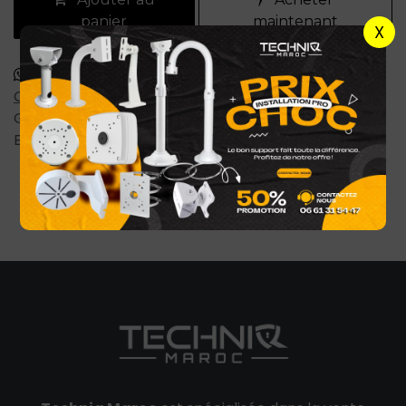
panier
maintenant
X
Commander via WhatsApp
Conditions générales
Garantie satisfait ou remboursé de 7 jours
Expédition : 2-4 jours ouvrables