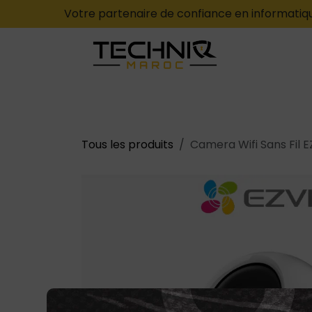
Votre partenaire de confiance en informatiqu
Se rendre au contenu
CATÉGORIES
ACCUEIL
CONTACT
Tous les produits
Camera Wifi Sans Fil