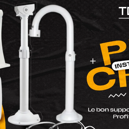
Ajouter au panier
Commander via Whats
Protégez votre maison
2K⁺
, une caméra de su
Dotée d’une résolutio
exceptionnelle de jour
panoramique
360°
, s
et sa
connexion WiFi 
intelligente assure u
sans angles morts.
Vidéosurveillance & Enre
Marque (dahua hik...)
:
EZVI
Type de Caméra
:
Camera 
Eclairage
:
Couleur (LED)