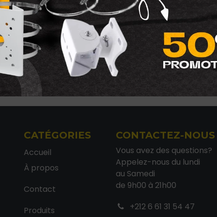
Types D'objectifs
:
Fixed-f
Résolution
:
4MP
Conditions générales
Garantie satisfait ou remb
Expédition : 2-4 jours ouvr
CATÉGORIES
CONTACTEZ-NOUS
Vous avez des questions?
Accueil
Appelez-nous du lundi
À propos
au Samedi
de 9h00 à 21h00
Contact
+212 6 61 31 54 47
Produits