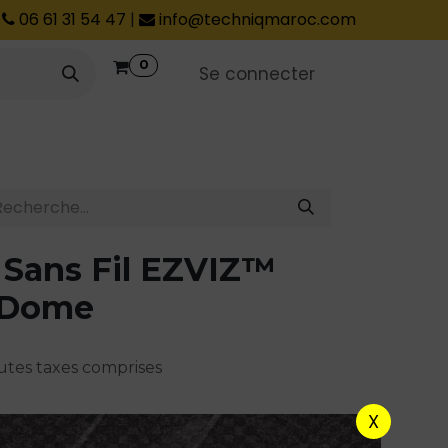
06 61 31 54 47
|
info@techniqmaroc.com
0
Se connecter
 Sans Fil EZVIZ™
 Dome
tes taxes comprises
X