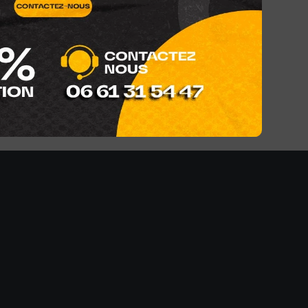
ocal
oursé de 7 jours
ables