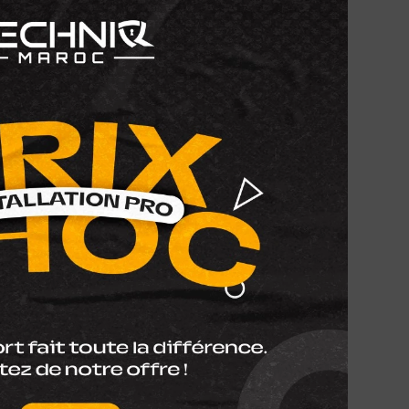
Acheter maintenant
App
 ou votre bureau avec la
EZVIZ H6c PRO
rveillance motorisée ultra-performante.
n
2K⁺ (4MP)
, elle offre une qualité d’image
 comme de nuit. Grâce à sa vision
on
suivi automatique des mouvements
,
bi-bande (2.4 & 5 GHz)
, cette caméra
ne couverture complète de votre espace,
gistrement
:
Camera
Z
Sans Fil