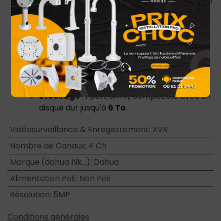
Détection intelligente
: Fonctionnalité SMD
Plus sur 4 canaux analogiques, permettant
une détection précise des personnes et des
véhicules, réduisant ainsi les fausses alertes
causées par des éléments tels que les
feuilles ou la pluie.
Audio
: Entrée et sortie audio via RCA,
supportant les codecs G.711A, G.711U et PCM.
Stockage
: 1 port SATA, compatible avec un
disque dur jusqu'à
6 To
.
Vidéosurveillance & Enregistrement
:
XVR
Nombre de Canaux
:
4 Ch
Marque (dahua hik...)
:
Dahua
Alimentation PoE
:
Non PoE
Résolution
:
5MP
Conditions générales