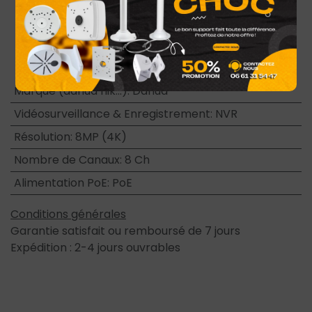
paramètres, l’obtention d’informations et la
mise à niveau de l’IPC du même modèle par lots
Nouvelle interface utilisateur
4.0
, base de
sécurité
2.1
Marque (dahua hik...)
:
Dahua
Vidéosurveillance & Enregistrement
:
NVR
Résolution
:
8MP (4K)
Nombre de Canaux
:
8 Ch
Alimentation PoE
:
PoE
Conditions générales
Garantie satisfait ou remboursé de 7 jours
Expédition : 2-4 jours ouvrables