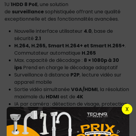
1U
1HDD 8 PoE
, une solution
de
surveillance
sophistiquée offrant une qualité
exceptionnelle et des fonctionnalités avancées.
Nouvelle interface utilisateur
4.0
, base de
sécurité
2.1
H.264, H.265, Smart H.264+ et Smart H.265+
.
Commutateur automatique
H.265
Max. capacité de décodage :
8 × 1080p à 30
ips
Prend en charge le décodage adaptatif
Surveillance à distance
P2P
, lecture vidéo sur
appareil mobile
Sortie vidéo simultanée
VGA/HDMI
, la résolution
maximale du
HDMI
est de
4K
IA par caméra : détection de visage, protection
X
périmétrique,
IVS
, comptage de personnes,
carte thermique et
SMD
Prend en charge la configuration et la gestion à
distance de
l’IPC
, telles que la définition des