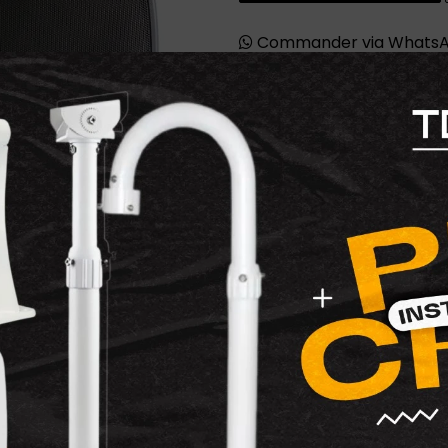
Commander via Whats
Conçues pour les installati
PH-6
Noir offrent une pu
format mural élégant. Ave
soie, et une puissance RM
clair, dynamique et bien équ
Idéales pour les restauran
ou même les salons haut d
avec les systèmes
100V
vi
installations en 8 ohms. Le
fondre discrètement dans
Marque
: Phonic
Modèle
: PH-6 noir
Type
: Enceintes mural
Woofer
: 6.5" (165 mm