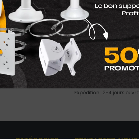
Tweeter
: 1" (25 mm) 
Impédance
: 8 ohms
Puissance RMS
: 60 w
Transformateur 100V
Réponse en fréquen
Sensibilité (1W/1m)
: 
Dimensions (H x L x P
Poids unitaire
: 3,0 à 
Finition
: Noir
Conditions générales
Garantie satisfait ou remb
Expédition : 2-4 jours ouvr