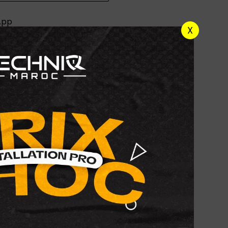
App
X
ons audio fixes de haute qualité, les Phonic
issance sonore remarquable dans un
c un woofer de 6.5", un tweeter à dôme en
S de
60W
, ces enceintes assurent un son
ilibré.
ts, hôtels, bureaux, établissements publics
e gamme, elles sont compatibles à la fois
a leur transformateur intégré et avec les
ur finition noire sobre leur permet de se
 tout type d’environnement
es 2 voies (paire)
)