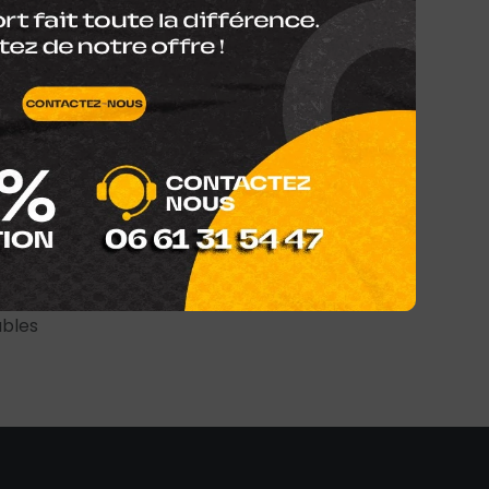
à dôme en soie
atts
 avec sélecteur
: 40W / 20W / 10W
ce
: 75 Hz – 20 kHz
90 dB
)
: 283 x 194 x 182 mm
3,2 kg
oursé de 7 jours
ables