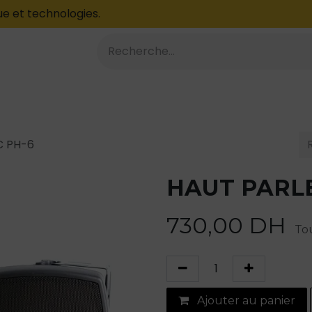
e et technologies.
À PROPOS
Blog
C PH-6
HAUT PARL
730,00
DH
Tou
Ajouter au panier