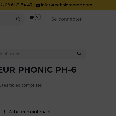
06 61 31 54 47
|
info@techniqmaroc.com
0
Se connecter
EUR PHONIC PH-6
tes taxes comprises
Acheter maintenant