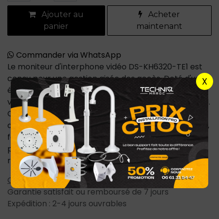
Ajouter au
Acheter
panier
maintenant
Commander via WhatsApp
Le moniteur d'interphone vidéo DS-KH6320-TE1 est
conçu pour une gestion aisée des accès. Doté d'un
X
écran tactile de 7 pouces, il permet de visualiser les
visiteurs et de communiquer avec eux en temps réel.
Ce moniteur s'intègre parfaitement aux systèmes
d'interphone Hikvision et offre une interface intuitive,
facilitant l'interaction et le contrôle des accès. Idéal
pour les espaces résidentiels ou commerciaux, il
renforce la sécurité et le confort des utilisateurs.
Conditions générales
Garantie satisfait ou remboursé de 7 jours
Expédition : 2-4 jours ouvrables