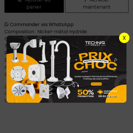
panier
maintenant
Commander via WhatsApp
Composition : Nickel-métal Hydride
X
Capacité de l’accumulateur : 2,1 Ah
Tension : 1.2 V
Format des piles : AA
Diamètre de la pile : 14.5 mm, hauteur de la pile : 50.5
mm
Conditionnement : vendues par 4, déjà chargées
Conditions générales
Garantie satisfait ou remboursé de 7 jours
Expédition : 2-4 jours ouvrables