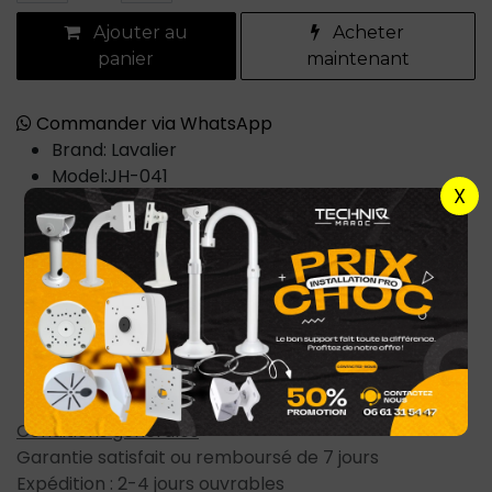
Ajouter au
Acheter
panier
maintenant
Commander via WhatsApp
Brand: Lavalier
Model:JH-041
X
Plug and play
Excellent for interviews
ideal for recording vocal audio with high clarity
Works with smart devices with a lightning port
360 swivel clip makes it easy to clip to collar, tie
or pocket
Foam cap protects your microphone from wind
noise and spittin
Conditions générales
Garantie satisfait ou remboursé de 7 jours
Expédition : 2-4 jours ouvrables