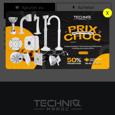
Ajouter au
Acheter
X
panier
maintenant
Commander via WhatsApp
Conditions générales
Garantie satisfait ou remboursé de 7 jours
Expédition : 2-4 jours ouvrables