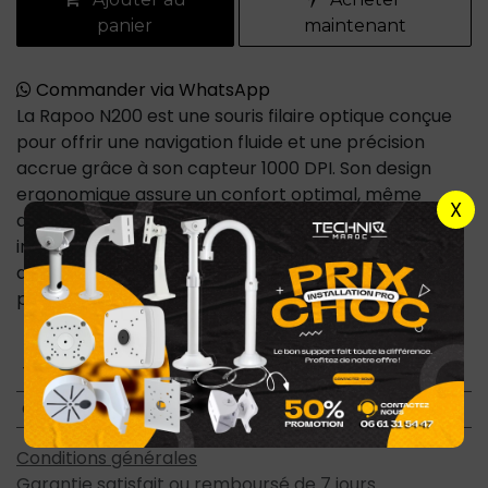
panier
maintenant
Commander via WhatsApp
La Rapoo N200 est une souris filaire optique conçue
pour offrir une navigation fluide et une précision
accrue grâce à son capteur 1000 DPI. Son design
ergonomique assure un confort optimal, même
X
après de longues heures d'utilisation. Avec une
installation simple via USB et une molette de
défilement antidérapante, cette souris est idéale
pour le bureau, l’étude ou le gaming occasionnel.
Type d'accessoire PC
:
Souris
Connectivité
:
Avec Fil
Conditions générales
Garantie satisfait ou remboursé de 7 jours