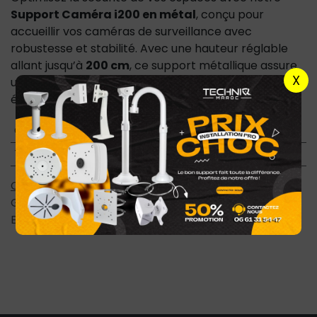
Support Caméra i200 en métal
, conçu pour
accueillir vos caméras de surveillance avec
robustesse et stabilité. Avec une hauteur réglable
allant jusqu’à
200 cm
, ce support métallique assure
X
une installation optimale, vous offrant une visibilité
élargie et un angle de vue parfait.
Cable Coixial & Accessoires
:
Support camera
Types de Supports Caméra
:
Support mural
Conditions générales
Garantie satisfait ou remboursé de 7 jours
Expédition : 2-4 jours ouvrables