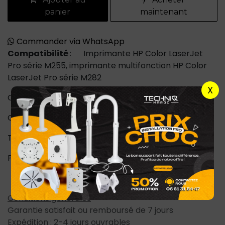
panier
maintenant
Commander via WhatsApp
Compatibilité
: Imprimante HP Color LaserJet
Pro série M255, imprimante multifonction HP Color
LaserJet Pro série M282
X
Couleur(s): 1 Jaune
Capacité d'impression: 1 250 pages
Technologie d'impression: Laser
Poids: 0,53 kg
Conditions générales
Garantie satisfait ou remboursé de 7 jours
Expédition : 2-4 jours ouvrables