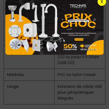
X
A)
Longueur
5 mètres
Compatibilité
PC, ordinateurs
portables, consoles,
périphériques USB
Vitesse de transfert
Jusqu’à 480 Mbps (USB
2.0) ou jusqu’à 5 Gbps
(USB 3.0)
Matériau
PVC ou nylon tressé
Usage
Extension de câble USB
pour périphériques
éloignés