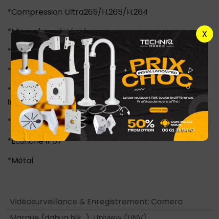
*Compression Ultra265/H.265/H.264
*Microphone intégré
X
*Mode couloir 16:9
*PoE IEEE802.3af
*Emplacement pour carte microSD jusqu'à 512 Go-
Interface WEB, CMS, Smartphone et NVR
*Compatible avec ONVIF
*Étanche IP67
*Métal
Vidéosurveillance & Enregistrement
:
Camera
Marque (dahua hik...)
:
Uniview (UNV)