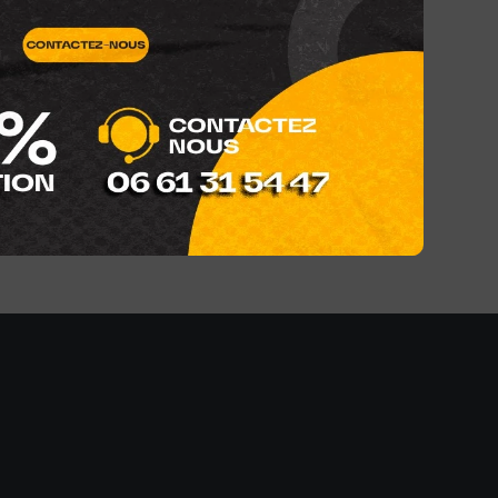
TONER 207A YELOW ORGINAL
1 040,00
DH
,00
DH