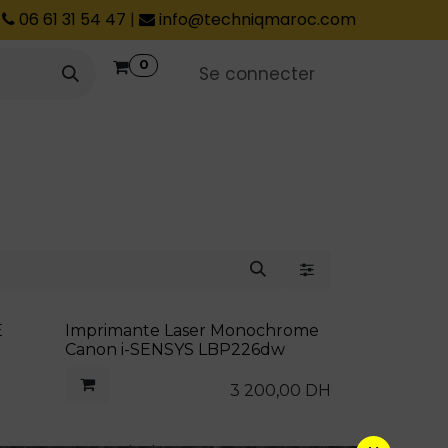
06 61 31 54 47
|
info@techniqmaroc.com
0
Se connecter
E
Imprimante Laser Monochrome
Canon i-SENSYS LBP226dw
3 200,00
DH