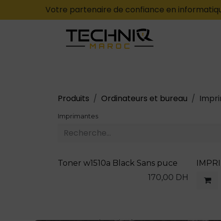
Votre partenaire de confiance en informatiqu
Se rendre au contenu
CATÉGORIES
ACCUEIL
CONTACT
Produits
Ordinateurs et bureau
Impr
Imprimantes
Toner w1510a Black Sans puce
IMPR
170,00
DH