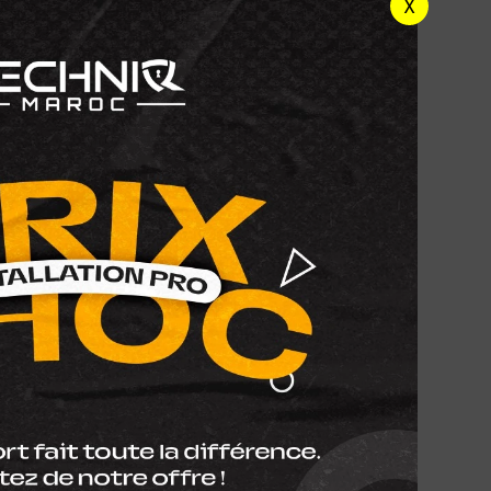
X
ow
Toner Ricoh IM C300 Magenta
21/TN-
Toner Konica Minolta TN-321/TN-
221 Cyan Compatible
KMT-321C
,00
DH
1,00
DH
ode
HP 410A Yellow Original LaserJet
Toner Cartridge
CF412A
1 690,00
DH