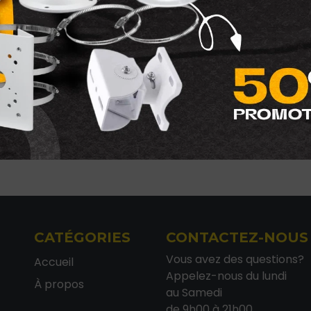
A Black Original LaserJet
TONER 207A MAGENTA
 Cartridge
ORGINAL
A
1 040
1 300,00
DH
1
2
3
4
CATÉGORIES
CONTACTEZ-NOUS
Vous avez des questions?
Accueil
Appelez-nous du lundi
À propos
au Samedi
de 9h00 à 21h00