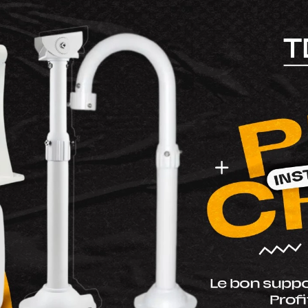
 Ricoh IM C300 Cyan
Toner Ricoh IM C300 Yell
 Konica Minolta TN-321/TN-
Toner Konica Minolta TN-3
ellow Compatible
221 Magenta Compatible
1Y
KMT-321M
1,00
DH
350
 Ricoh IMC300 Black
Imprimante Thermique C
382
barre ZKTeco
ZKP8006
715,00
DH