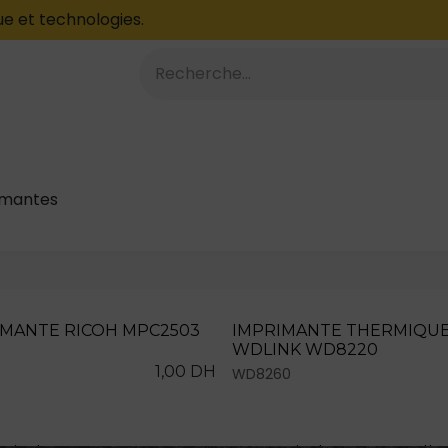
e et technologies.
À PROPOS
Blog
imantes
IMANTE RICOH MPC2503
IMPRIMANTE THERMIQU
WDLINK WD8220
1,00
DH
WD8260