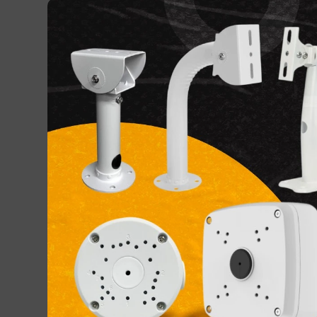
Toner Konica Minolta TN-
Toner
322/TN-323 Black Compatible
TN-322/TN-323 Black
220,00
DH
Toner bizhub 650i tn628
Toner
221 Y
tn-620
KMT-32
1 000,00
DH
Toner Konica Minolta TN-321/TN-
Toner
221 Black Compatible
G842
KMT-321K
1,00
DH